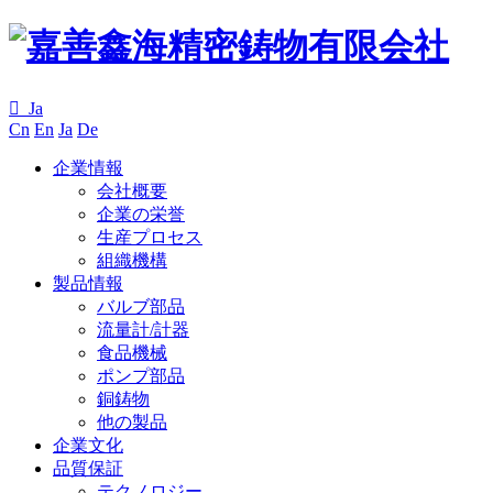

Ja
Cn
En
Ja
De
企業情報
会社概要
企業の栄誉
生産プロセス
組織機構
製品情報
バルブ部品
流量計/計器
食品機械
ポンプ部品
銅鋳物
他の製品
企業文化
品質保証
テクノロジー