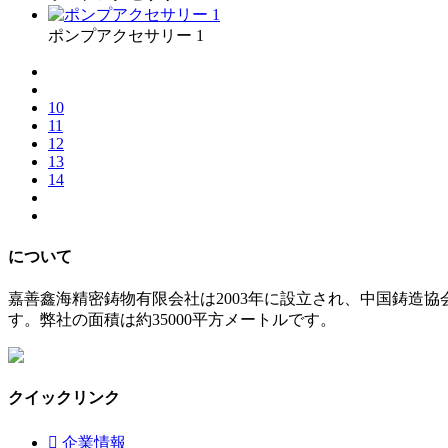
ポンプアクセサリー 1
10
11
12
13
14
について
嘉善鑫海精密鋳物有限会社は2003年に設立され、中国鋳造協
す。弊社の面積は約35000平方メートルです。
クイックリンク

企業情報