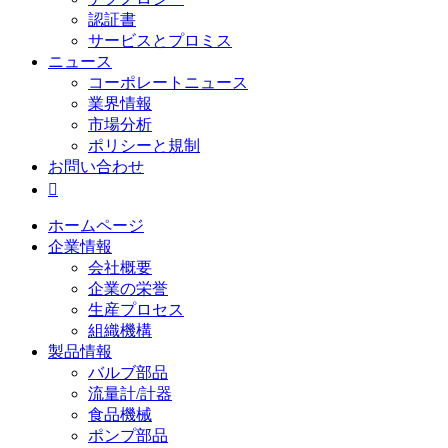
認証書
サービスとプロミス
ニュース
コーポレートニュース
業界情報
市場分析
ポリシーと規制
お問い合わせ

ホームページ
企業情報
会社概要
企業の栄誉
生産プロセス
組織機構
製品情報
バルブ部品
流量計/計器
食品機械
ポンプ部品