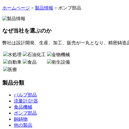
ホームページ
>
製品情報
> ポンプ部品
なぜ当社を選ぶのか
弊社は設計開発、生産、加工、販売が一丸となり、精密鋳造
水処理
石油化工
金物機械
自動車
食品
衛生設備
医療
製品分類
バルブ部品
流量計/計器
食品機械
ポンプ部品
銅鋳物
他の製品