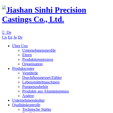

De
Cn
En
Ja
De
Über Uns
Unternehmensprofile
Ehren
Produktionsprozess
Organisation
Produktcenter
Ventilteile
Durchflussmesser/Zähler
Lebensmittelmaschinen
Pumpenzubehör
Produkte aus Aluminiumguss
Andere
Unternehmenskultur
Qualitätskontrolle
Technische Stärke