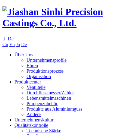

De
Cn
En
Ja
De
Über Uns
Unternehmensprofile
Ehren
Produktionsprozess
Organisation
Produktcenter
Ventilteile
Durchflussmesser/Zähler
Lebensmittelmaschinen
Pumpenzubehör
Produkte aus Aluminiumguss
Andere
Unternehmenskultur
Qualitätskontrolle
Technische Stärke