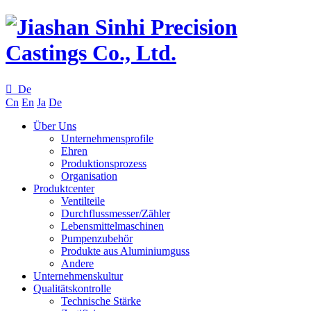

De
Cn
En
Ja
De
Über Uns
Unternehmensprofile
Ehren
Produktionsprozess
Organisation
Produktcenter
Ventilteile
Durchflussmesser/Zähler
Lebensmittelmaschinen
Pumpenzubehör
Produkte aus Aluminiumguss
Andere
Unternehmenskultur
Qualitätskontrolle
Technische Stärke