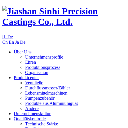

De
Cn
En
Ja
De
Über Uns
Unternehmensprofile
Ehren
Produktionsprozess
Organisation
Produktcenter
Ventilteile
Durchflussmesser/Zähler
Lebensmittelmaschinen
Pumpenzubehör
Produkte aus Aluminiumguss
Andere
Unternehmenskultur
Qualitätskontrolle
Technische Stärke